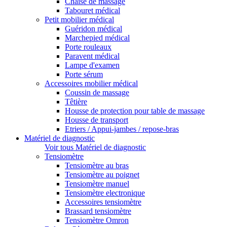
Chaise de massage
Tabouret médical
Petit mobilier médical
Guéridon médical
Marchepied médical
Porte rouleaux
Paravent médical
Lampe d'examen
Porte sérum
Accessoires mobilier médical
Coussin de massage
Têtière
Housse de protection pour table de massage
Housse de transport
Etriers / Appui-jambes / repose-bras
Matériel de diagnostic
Voir tous Matériel de diagnostic
Tensiomètre
Tensiomètre au bras
Tensiomètre au poignet
Tensiomètre manuel
Tensiomètre electronique
Accessoires tensiomètre
Brassard tensiomètre
Tensiomètre Omron