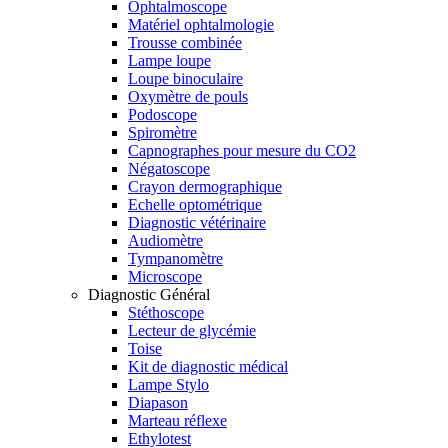
Ophtalmoscope
Matériel ophtalmologie
Trousse combinée
Lampe loupe
Loupe binoculaire
Oxymètre de pouls
Podoscope
Spiromètre
Capnographes pour mesure du CO2
Négatoscope
Crayon dermographique
Echelle optométrique
Diagnostic vétérinaire
Audiomètre
Tympanomètre
Microscope
Diagnostic Général
Stéthoscope
Lecteur de glycémie
Toise
Kit de diagnostic médical
Lampe Stylo
Diapason
Marteau réflexe
Ethylotest