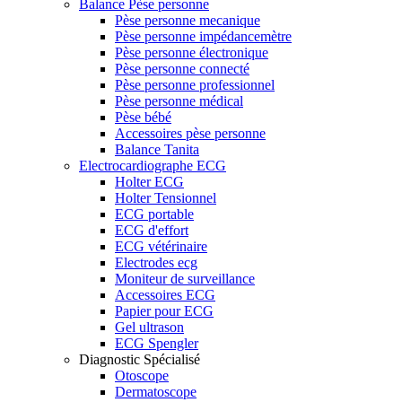
Balance Pèse personne
Pèse personne mecanique
Pèse personne impédancemètre
Pèse personne électronique
Pèse personne connecté
Pèse personne professionnel
Pèse personne médical
Pèse bébé
Accessoires pèse personne
Balance Tanita
Electrocardiographe ECG
Holter ECG
Holter Tensionnel
ECG portable
ECG d'effort
ECG vétérinaire
Electrodes ecg
Moniteur de surveillance
Accessoires ECG
Papier pour ECG
Gel ultrason
ECG Spengler
Diagnostic Spécialisé
Otoscope
Dermatoscope