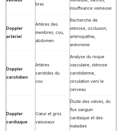
bras
insuffisance veineuse
Recherche de
Artères des
Doppler
sténose, occlusion,
membres, cou,
artériel
artériopathie,
abdomen
anévrisme
Analyse du risque
Artères
vasculaire, sténose
Doppler
carotides du
carotidienne,
carotidien
cou
circulation vers le
cerveau
Étude des valves, du
flux sanguin
Doppler
Cœur et gros
cardiaque et des
cardiaque
vaisseaux
maladies