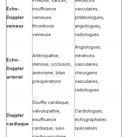
Phlébite, varices,
Médecins
Écho-
insuffisance
vasculaires,
Doppler
veineuse,
phlébologues,
veineux
thrombose
angiologues,
veineuse
radiologues
Angiologues,
Artériopathie,
médecins
Écho-
sténose, occlusion,
vasculaires,
Doppler
anévrisme, bilan
chirurgiens
artériel
préopératoire
vasculaires,
radiologues
Souffle cardiaque,
valvulopathie,
Cardiologues,
Doppler
insuffisance
échographistes
cardiaque
cardiaque, suivi
spécialisés
cardiovasculaire