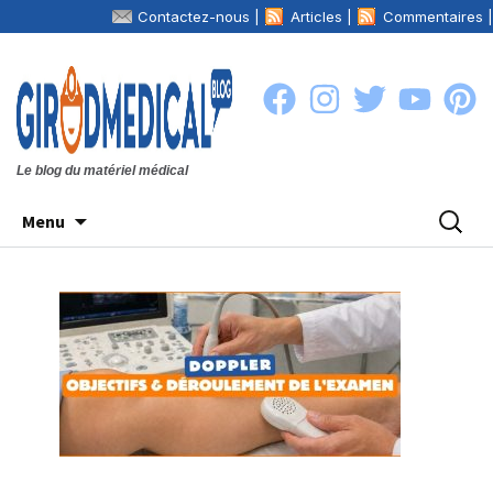
Contactez-nous |
Articles |
Commentaires |
La boutique
Girodmedical.com
|
Le blog du matériel médical
Aller
Recher
Menu
au
contenu
principal