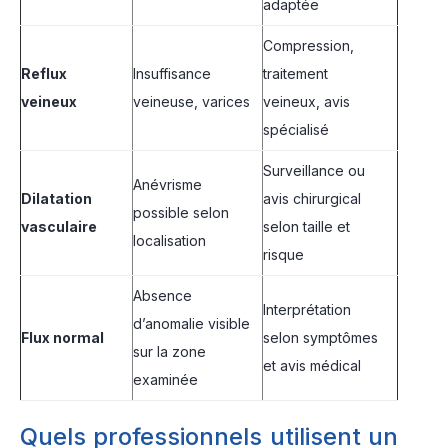
adaptée
Compression,
Reflux
Insuffisance
traitement
veineux
veineuse, varices
veineux, avis
spécialisé
Surveillance ou
Anévrisme
Dilatation
avis chirurgical
possible selon
vasculaire
selon taille et
localisation
risque
Absence
Interprétation
d’anomalie visible
Flux normal
selon symptômes
sur la zone
et avis médical
examinée
Quels professionnels utilisent un