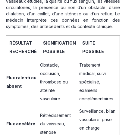
vaisseaux étudiés, la qualité du flux sanguin, les vitesses
circulatoires, la présence ou non d’un obstacle, d’une
dilatation, d’un caillot, d’une sténose ou d’un reflux. Le
médecin interprète ces données en fonction des
symptômes, des antécédents et du contexte clinique.
RÉSULTAT
SIGNIFICATION
SUITE
RECHERCHÉ
POSSIBLE
POSSIBLE
Obstacle,
Traitement
occlusion,
médical, suivi
Flux ralenti ou
thrombose ou
spécialisé,
absent
atteinte
examens
vasculaire
complémentaires
Surveillance, bilan
Rétrécissement
vasculaire, prise
Flux accéléré
du vaisseau,
en charge
sténose