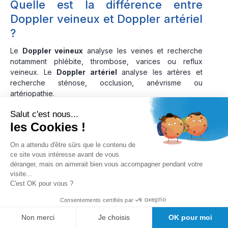
Quelle est la différence entre
Doppler veineux et Doppler artériel
?
Le
Doppler veineux
analyse les veines et recherche
notamment phlébite, thrombose, varices ou reflux
veineux. Le
Doppler artériel
analyse les artères et
recherche sténose, occlusion, anévrisme ou
artériopathie.
Salut c'est nous...
Le Doppler utilise-t-il des rayons X
les Cookies !
?
On a attendu d'être sûrs que le contenu de
Non. Le
Doppler médical
utilise des ultrasons, comme
ce site vous intéresse avant de vous
l’échographie. Il ne délivre pas de rayons X et n’expose
déranger, mais on aimerait bien vous accompagner pendant votre
pas le patient à une irradiation.
visite...
C'est OK pour vous ?
Peut-on utiliser un Doppler fœtal à
Consentements certifiés par
domicile ?
Non merci
Je choisis
OK pour moi
Un
Doppler fœtal portatif
peut permettre d’écouter le