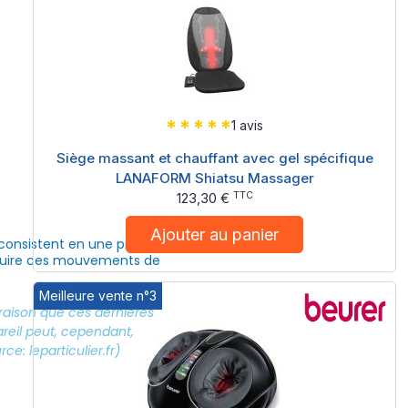
1 avis
Siège massant et chauffant avec gel spécifique
LANAFORM Shiatsu Massager
TTC
123,30 €
Ajouter au panier
 consistent en une pression
oduire ces mouvements de
Meilleure vente n°3
 raison que ces dernières
eil peut, cependant, offrir
e: leparticulier.fr)