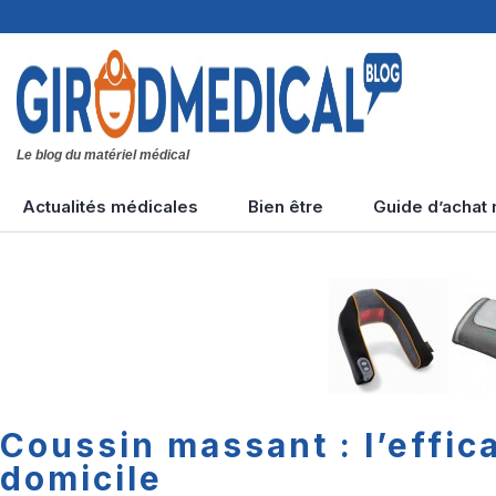
Le blog du matériel médical
Actualités médicales
Bien être
Guide d’achat
Tension artérielle
Types de massages
Accidents cardiaques
Maladies diverses
Diabète &
hypoglycémie
Coussin massant : l’effic
domicile