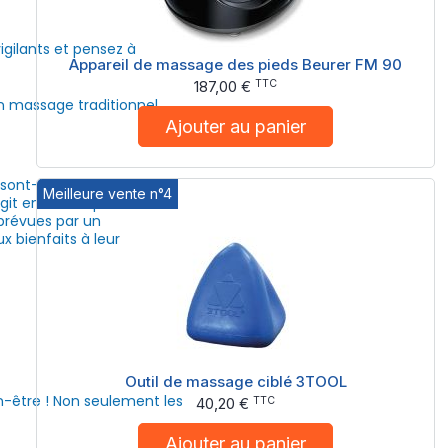
gilants et pensez à
Appareil de massage des pieds Beurer FM 90
TTC
187,00 €
 massage traditionnel.
Ajouter au panier
ont-ils pour autant
Meilleure vente n°4
agit en conséquence du
prévues par un
 bienfaits à leur
Outil de massage ciblé 3TOOL
n-être ! Non seulement les
TTC
40,20 €
Ajouter au panier