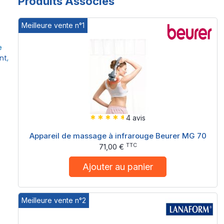
Produits Associés
Meilleure vente n°1
e
nt
,
4 avis
Appareil de massage à infrarouge Beurer MG 70
TTC
71,00 €
Ajouter au panier
Meilleure vente n°2