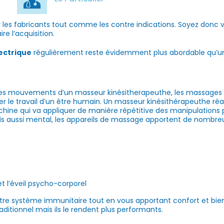
les fabricants tout comme les contre indications. Soyez donc vi
e l’acquisition.
ectrique
régulièrement reste évidemment plus abordable qu’un
les mouvements d’un masseur kinésitherapeuthe, les massages s
 le travail d’un être humain. Un masseur kinésithérapeuthe ré
ne qui va appliquer de manière répétitive des manipulations 
s aussi mental, les appareils de massage apportent de nombreux
t l’éveil psycho-corporel
votre système immunitaire tout en vous apportant confort et bie
tionnel mais ils le rendent plus performants.