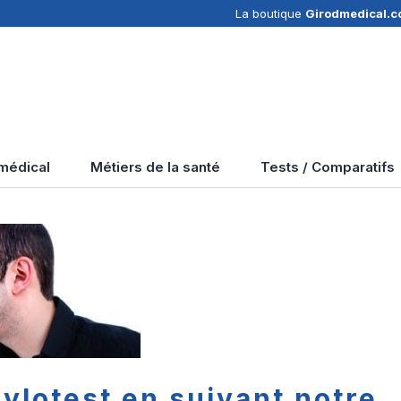
La boutique
Girodmedical.
 médical
Métiers de la santé
Tests / Comparatifs
hylotest en suivant notre