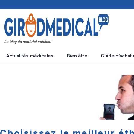
Le blog du matériel médical
Actualités médicales
Bien être
Guide d’achat
Tension artérielle
Types de massages
Accidents cardiaques
Maladies diverses
Diabète &
hypoglycémie
Choisissez le meilleur ét