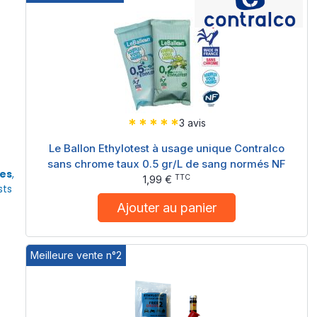
3 avis
Le Ballon Ethylotest à usage unique Contralco
sans chrome taux 0.5 gr/L de sang normés NF
ues
,
TTC
1,99 €
sts
Ajouter au panier
Meilleure vente n°2