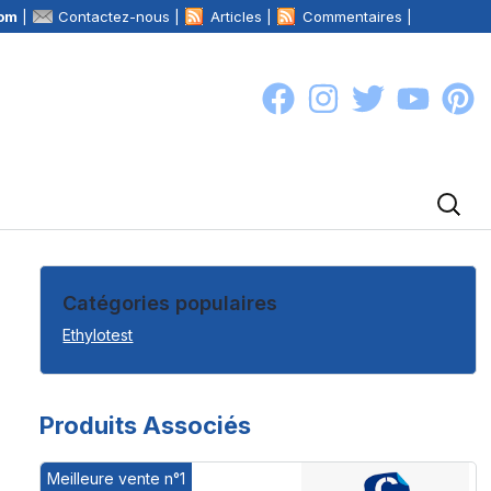
com
|
Contactez-nous |
Articles |
Commentaires |
Catégories populaires
Ethylotest
Produits Associés
Meilleure vente n°1