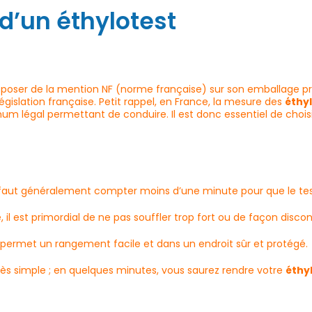
 d’un éthylotest
poser de la mention NF (norme française) sur son emballage pro
égislation française. Petit rappel, en France, la mesure des
éthy
ximum légal permettant de conduire. Il est donc essentiel de chois
l faut généralement compter moins d’une minute pour que le test 
 il est primordial de ne pas souffler trop fort ou de façon discon
 permet un rangement facile et dans un endroit sûr et protégé.
rès simple ; en quelques minutes, vous saurez rendre votre
éthy