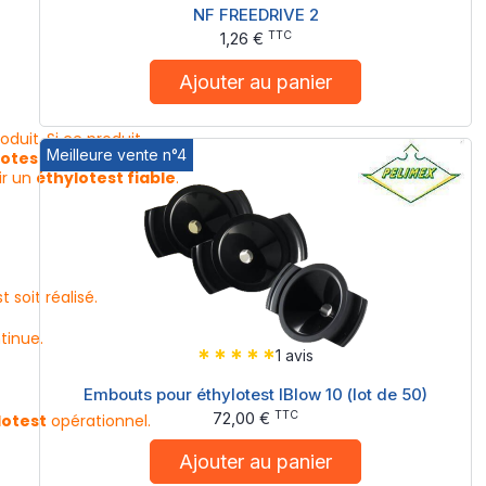
NF FREEDRIVE 2
TTC
1,26 €
Ajouter au panier
duit. Si ce produit
Meilleure vente n°4
lotests
doit afficher
ir un
éthylotest fiable
.
soit réalisé.
tinue.
1 avis
Embouts pour éthylotest IBlow 10 (lot de 50)
TTC
72,00 €
lotest
opérationnel.
Ajouter au panier