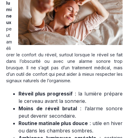
lu
mi
ne
ux
pe
ut
am
éli
orer le confort du réveil, surtout lorsque le réveil se fait
dans l’obscurité ou avec une alarme sonore trop
brusque. Il ne s’agit pas d’un traitement médical, mais
d’un outil de confort qui peut aider à mieux respecter les
signaux naturels de l’organisme.
Réveil plus progressif
: la lumière prépare
le cerveau avant la sonnerie.
Moins de réveil brutal
: l’alarme sonore
peut devenir secondaire.
Routine matinale plus douce
: utile en hiver
ou dans les chambres sombres.