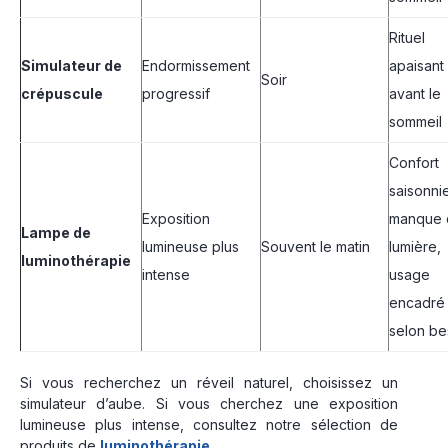
Rituel
Simulateur de
Endormissement
apaisant
Soir
crépuscule
progressif
avant le
sommeil
Confort
saisonnie
Exposition
manque 
Lampe de
lumineuse plus
Souvent le matin
lumière,
luminothérapie
intense
usage
encadré
selon be
Si vous recherchez un réveil naturel, choisissez un
simulateur d’aube. Si vous cherchez une exposition
lumineuse plus intense, consultez notre sélection de
produits de
luminothérapie
.