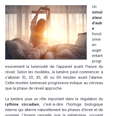
Un
simul
ateur
d’aub
e
foncti
onne
en
augm
entant
progr
essivement la luminosité de l’appareil avant l’heure du
réveil. Selon les modèles, la lumière peut commencer à
s’allumer 10, 20, 30, 45 ou 60 minutes avant l’alarme.
Cette montée lumineuse progressive indique au cerveau
que la phase de réveil approche.
La lumière joue un rôle important dans la régulation du
rythme circadien
, c’est-à-dire l’horloge biologique
interne qui alterne naturellement les phases d’éveil et de
sommeil. L’Inserm rappelle que la mélatonine, souvent