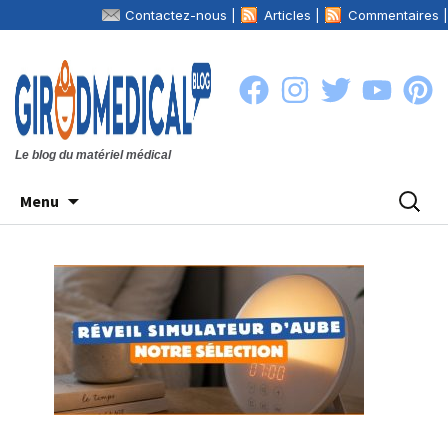
Contactez-nous |
Articles |
Commentaires |
La boutique
Girodmedical.com
|
Le blog du matériel médical
Aller
Recher
Menu
au
contenu