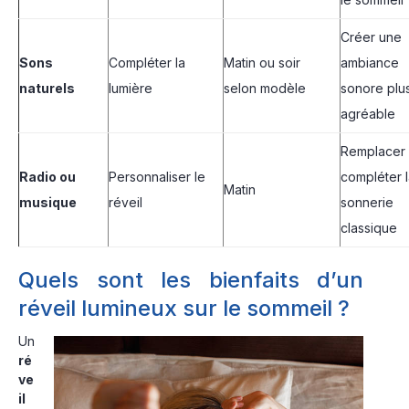
Créer une
Sons
Compléter la
Matin ou soir
ambiance
naturels
lumière
selon modèle
sonore plu
agréable
Remplacer
Radio ou
Personnaliser le
compléter 
Matin
musique
réveil
sonnerie
classique
Quels sont les bienfaits d’un
réveil lumineux sur le sommeil ?
Un
ré
ve
il