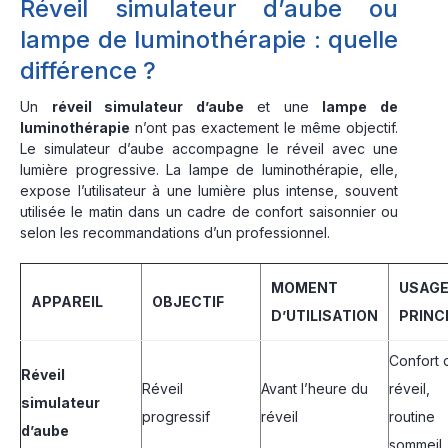
Réveil simulateur d’aube ou
lampe de luminothérapie : quelle
différence ?
Un
réveil simulateur d’aube
et une
lampe de
luminothérapie
n’ont pas exactement le même objectif.
Le simulateur d’aube accompagne le réveil avec une
lumière progressive. La lampe de luminothérapie, elle,
expose l’utilisateur à une lumière plus intense, souvent
utilisée le matin dans un cadre de confort saisonnier ou
selon les recommandations d’un professionnel.
MOMENT
USAG
APPAREIL
OBJECTIF
D’UTILISATION
PRINC
Confort 
Réveil
Réveil
Avant l’heure du
réveil,
simulateur
progressif
réveil
routine
d’aube
sommeil