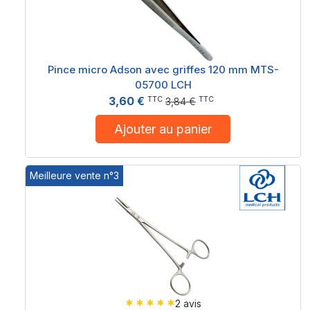
Pince micro Adson avec griffes 120 mm MTS-
05700 LCH
3,60 €
TTC
TTC
3,84 €
Ajouter au panier
Meilleure vente n°3
2 avis