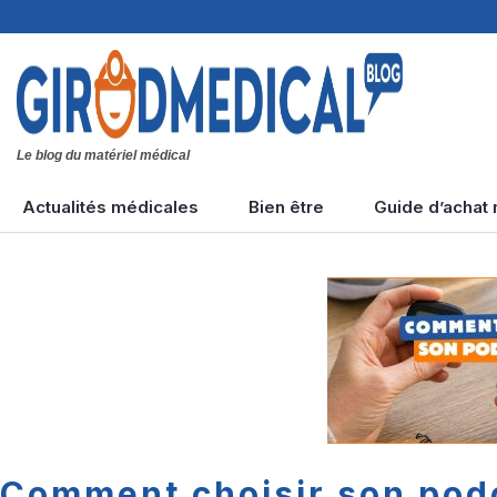
Le blog du matériel médical
Aller
Actualités médicales
Bien être
Guide d’achat
au
contenu
Tension artérielle
Types de massages
Accidents cardiaques
Maladies diverses
Diabète &
hypoglycémie
Comment choisir son pod