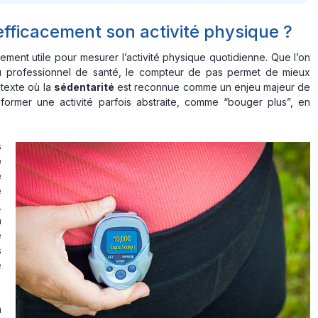
efficacement son activité physique ?
rement utile pour mesurer l’activité physique quotidienne. Que l’on
if ou professionnel de santé, le compteur de pas permet de mieux
ntexte où la
sédentarité
est reconnue comme un enjeu majeur de
former une activité parfois abstraite, comme “bouger plus”, en
s
é
e
e
,
n
é
s
e
à