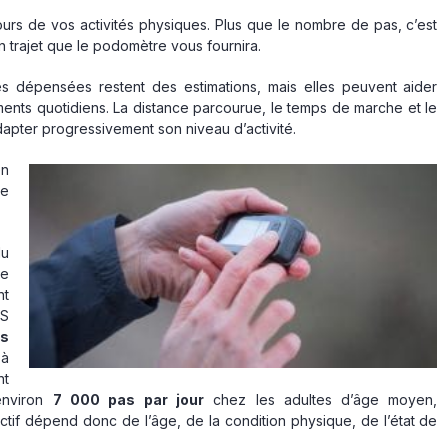
urs de vos activités physiques. Plus que le nombre de pas, c’est
n trajet que le podomètre vous fournira.
ies dépensées restent des estimations, mais elles peuvent aider
ments quotidiens. La distance parcourue, le temps de marche et le
apter progressivement son niveau d’activité.
en
de
du
le
nt
MS
es
 à
nt
environ
7 000 pas par jour
chez les adultes d’âge moyen,
ctif dépend donc de l’âge, de la condition physique, de l’état de