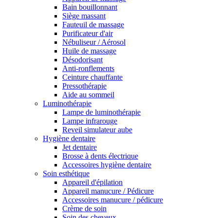
Bain bouillonnant
Siège massant
Fauteuil de massage
Purificateur d'air
Nébuliseur / Aérosol
Huile de massage
Désodorisant
Anti-ronflements
Ceinture chauffante
Pressothérapie
Aide au sommeil
Luminothérapie
Lampe de luminothérapie
Lampe infrarouge
Reveil simulateur aube
Hygiène dentaire
Jet dentaire
Brosse à dents électrique
Accessoires hygiène dentaire
Soin esthétique
Appareil d'épilation
Appareil manucure / Pédicure
Accessoires manucure / pédicure
Crème de soin
Soin des cheveux