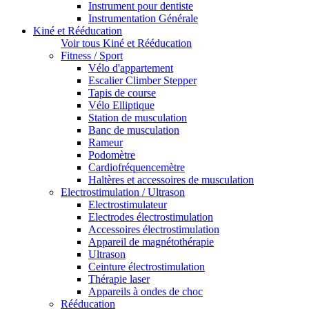
Instrument pour dentiste
Instrumentation Générale
Kiné et Rééducation
Voir tous Kiné et Rééducation
Fitness / Sport
Vélo d'appartement
Escalier Climber Stepper
Tapis de course
Vélo Elliptique
Station de musculation
Banc de musculation
Rameur
Podomètre
Cardiofréquencemètre
Haltères et accessoires de musculation
Electrostimulation / Ultrason
Electrostimulateur
Electrodes électrostimulation
Accessoires électrostimulation
Appareil de magnétothérapie
Ultrason
Ceinture électrostimulation
Thérapie laser
Appareils à ondes de choc
Rééducation