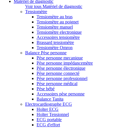
Matériel de diagnostic
Voir tous Matériel de diagnostic
Tensiomètre
Tensiomètre au bras
Tensiomètre au poignet
Tensiomètre manuel
Tensiomètre electronique
Accessoires tensiomètre
Brassard tensiomètre
Tensiomètre Omron
Balance Pèse personne
Pèse personne mecanique
Pèse personne impédancemètre
Pèse personne électronique
Pèse personne connecté
Pèse personne professionnel
Pèse personne médical
Pèse bébé
Accessoires pèse personne
Balance Tanita
Electrocardiographe ECG
Holter ECG
Holter Tensionnel
ECG portable
ECG d'effort