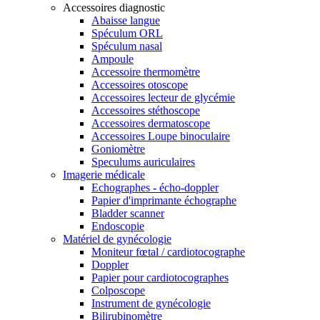
Accessoires diagnostic
Abaisse langue
Spéculum ORL
Spéculum nasal
Ampoule
Accessoire thermomètre
Accessoires otoscope
Accessoires lecteur de glycémie
Accessoires stéthoscope
Accessoires dermatoscope
Accessoires Loupe binoculaire
Goniomètre
Speculums auriculaires
Imagerie médicale
Echographes - écho-doppler
Papier d'imprimante échographe
Bladder scanner
Endoscopie
Matériel de gynécologie
Moniteur fœtal / cardiotocographe
Doppler
Papier pour cardiotocographes
Colposcope
Instrument de gynécologie
Bilirubinomètre