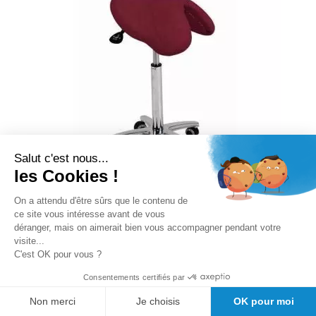
Salut c'est nous...
les Cookies !
On a attendu d'être sûrs que le contenu de
ce site vous intéresse avant de vous
déranger, mais on aimerait bien vous accompagner pendant votre
Tabouret PONY Base Chromée
visite...
Ecopostural S3660
C'est OK pour vous ?
Consentements certifiés par
Rating:
93.4%
Non merci
Je choisis
OK pour moi
4,7/5
(
3
avis
)