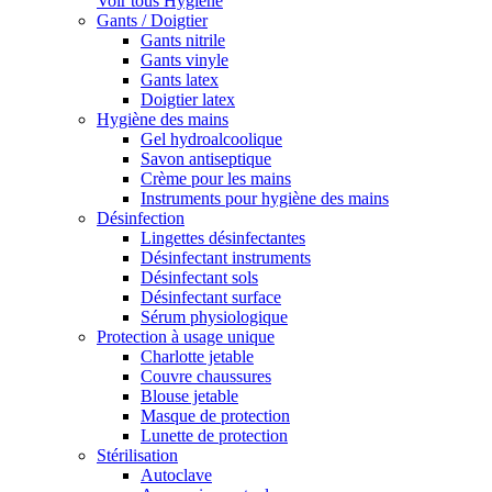
Voir tous Hygiène
Gants / Doigtier
Gants nitrile
Gants vinyle
Gants latex
Doigtier latex
Hygiène des mains
Gel hydroalcoolique
Savon antiseptique
Crème pour les mains
Instruments pour hygiène des mains
Désinfection
Lingettes désinfectantes
Désinfectant instruments
Désinfectant sols
Désinfectant surface
Sérum physiologique
Protection à usage unique
Charlotte jetable
Couvre chaussures
Blouse jetable
Masque de protection
Lunette de protection
Stérilisation
Autoclave