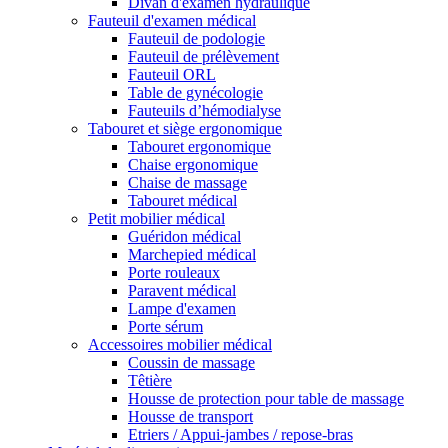
Divan d'examen hydraulique
Fauteuil d'examen médical
Fauteuil de podologie
Fauteuil de prélèvement
Fauteuil ORL
Table de gynécologie
Fauteuils d’hémodialyse
Tabouret et siège ergonomique
Tabouret ergonomique
Chaise ergonomique
Chaise de massage
Tabouret médical
Petit mobilier médical
Guéridon médical
Marchepied médical
Porte rouleaux
Paravent médical
Lampe d'examen
Porte sérum
Accessoires mobilier médical
Coussin de massage
Têtière
Housse de protection pour table de massage
Housse de transport
Etriers / Appui-jambes / repose-bras