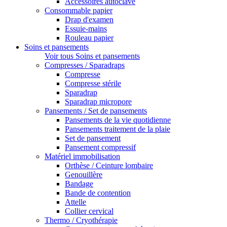
Accessoires autoclave
Consommable papier
Drap d'examen
Essuie-mains
Rouleau papier
Soins et pansements
Voir tous Soins et pansements
Compresses / Sparadraps
Compresse
Compresse stérile
Sparadrap
Sparadrap micropore
Pansements / Set de pansements
Pansements de la vie quotidienne
Pansements traitement de la plaie
Set de pansement
Pansement compressif
Matériel immobilisation
Orthèse / Ceinture lombaire
Genouillère
Bandage
Bande de contention
Attelle
Collier cervical
Thermo / Cryothérapie