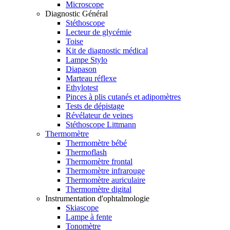
Microscope
Diagnostic Général
Stéthoscope
Lecteur de glycémie
Toise
Kit de diagnostic médical
Lampe Stylo
Diapason
Marteau réflexe
Ethylotest
Pinces à plis cutanés et adipomètres
Tests de dépistage
Révélateur de veines
Stéthoscope Littmann
Thermomètre
Thermomètre bébé
Thermoflash
Thermomètre frontal
Thermomètre infrarouge
Thermomètre auriculaire
Thermomètre digital
Instrumentation d'ophtalmologie
Skiascope
Lampe à fente
Tonomètre