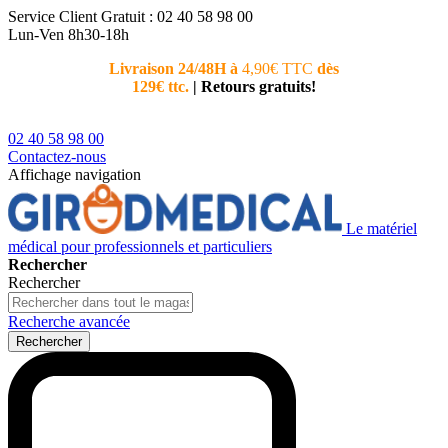
Service Client
Gratuit : 02 40 58 98 00
Lun-Ven 8h30-18h
Livraison 24/48H à
4,90€ TTC
dès
Nouvea
129€ ttc.
|
Retours gratuits!
téléphoni
conseiller
02 40 58 98 00
Contactez-nous
Affichage navigation
Le matériel
médical pour professionnels et particuliers
Rechercher
Rechercher
Recherche avancée
Rechercher