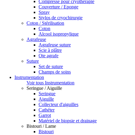
Compresse pour cryothérapie
Couverture / Eponge
Spray
Stylos de cryochirurgie
Coton / Stérilisation
Coton
Alcool isopropylique
Agrafeuse
Agrafeuse suture
Scie à plâtre
Ote agrafe
Suture
Set de suture
Champs de soins
Instrumentation
Voir tous Instrumentation
Seringue / Aiguille
Seringue
Aiguille
Collecteur d'aiguilles
Cathéter
Garrot
Matériel de biopsie et drainage
Bistouri / Lame
Bistouri