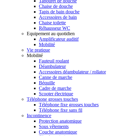
Tabouret de douche
Chaise de douche
Tapis de bain douche
Accessoires de bain
Chaise toilette
Réhausseur WC
Equipement au quotidien
Amplificateur auditif
Mobilité
Vie pratique
Mobilité
Fauteuil roulant
Déambulateur
Accessoires déambulateur / rollator
Canne de marche
Béquille
Cadre de marche
Scooter électrique
Téléphone grosses touches
Téléphone fixe grosses touches
Téléphone fixe sans fil
Incontinence
Protection anatomique
Sous vêtements
Couche anatomique