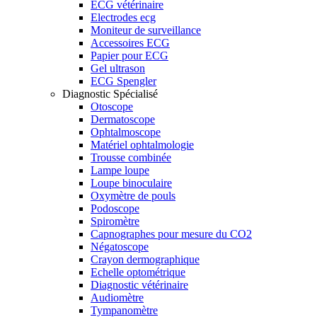
ECG vétérinaire
Electrodes ecg
Moniteur de surveillance
Accessoires ECG
Papier pour ECG
Gel ultrason
ECG Spengler
Diagnostic Spécialisé
Otoscope
Dermatoscope
Ophtalmoscope
Matériel ophtalmologie
Trousse combinée
Lampe loupe
Loupe binoculaire
Oxymètre de pouls
Podoscope
Spiromètre
Capnographes pour mesure du CO2
Négatoscope
Crayon dermographique
Echelle optométrique
Diagnostic vétérinaire
Audiomètre
Tympanomètre