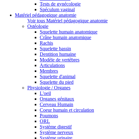
Tests de gynécologie
Spéculum vaginal
Matériel pédagogique anatomie
Voir tous Matériel pédagogique anatomie
Ostéologie
Squelette humain anatomique
Crâne humain anatomique
Rachis
Squelette bassin
Dentition humaine
Modèle de vertèbres
Articulations
Membres
Squelette d'animal
Squelette du pied
Physiologie / Organes
L'oeil
Organes génitaux
Cerveau Humain
Coeur humain et circulation
Poumons
ORL
Système digestif
Système nerveux
Système urinaire