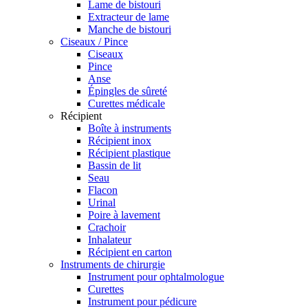
Lame de bistouri
Extracteur de lame
Manche de bistouri
Ciseaux / Pince
Ciseaux
Pince
Anse
Épingles de sûreté
Curettes médicale
Récipient
Boîte à instruments
Récipient inox
Récipient plastique
Bassin de lit
Seau
Flacon
Urinal
Poire à lavement
Crachoir
Inhalateur
Récipient en carton
Instruments de chirurgie
Instrument pour ophtalmologue
Curettes
Instrument pour pédicure