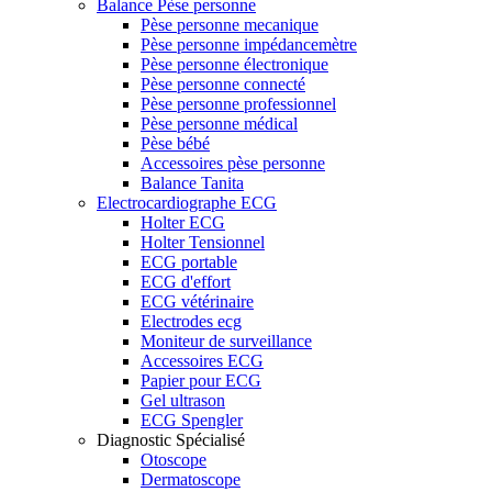
Balance Pèse personne
Pèse personne mecanique
Pèse personne impédancemètre
Pèse personne électronique
Pèse personne connecté
Pèse personne professionnel
Pèse personne médical
Pèse bébé
Accessoires pèse personne
Balance Tanita
Electrocardiographe ECG
Holter ECG
Holter Tensionnel
ECG portable
ECG d'effort
ECG vétérinaire
Electrodes ecg
Moniteur de surveillance
Accessoires ECG
Papier pour ECG
Gel ultrason
ECG Spengler
Diagnostic Spécialisé
Otoscope
Dermatoscope