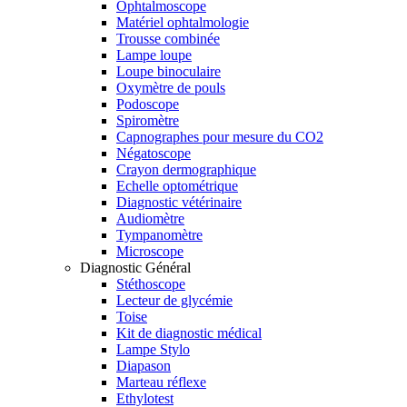
Ophtalmoscope
Matériel ophtalmologie
Trousse combinée
Lampe loupe
Loupe binoculaire
Oxymètre de pouls
Podoscope
Spiromètre
Capnographes pour mesure du CO2
Négatoscope
Crayon dermographique
Echelle optométrique
Diagnostic vétérinaire
Audiomètre
Tympanomètre
Microscope
Diagnostic Général
Stéthoscope
Lecteur de glycémie
Toise
Kit de diagnostic médical
Lampe Stylo
Diapason
Marteau réflexe
Ethylotest