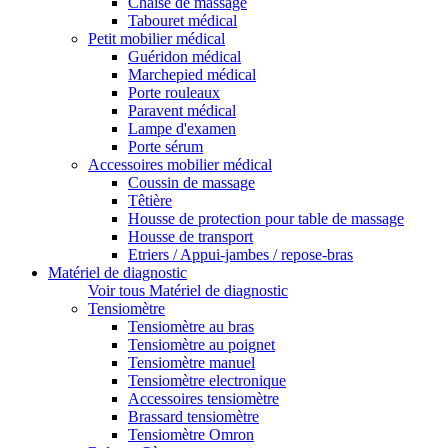
Chaise de massage
Tabouret médical
Petit mobilier médical
Guéridon médical
Marchepied médical
Porte rouleaux
Paravent médical
Lampe d'examen
Porte sérum
Accessoires mobilier médical
Coussin de massage
Têtière
Housse de protection pour table de massage
Housse de transport
Etriers / Appui-jambes / repose-bras
Matériel de diagnostic
Voir tous Matériel de diagnostic
Tensiomètre
Tensiomètre au bras
Tensiomètre au poignet
Tensiomètre manuel
Tensiomètre electronique
Accessoires tensiomètre
Brassard tensiomètre
Tensiomètre Omron