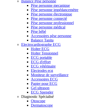
Balance Pèse personne
Pèse personne mecanique
Pèse personne impédancemètre
Pèse personne électronique
Pèse personne connecté
Pèse personne professionnel
Pèse personne médical
Pèse bébé
Accessoires pèse personne
Balance Tanita
Electrocardiographe ECG
Holter ECG
Holter Tensionnel
ECG portable
ECG d'effort
ECG vétérinaire
Electrodes ecg
Moniteur de surveillance
Accessoires ECG
Papier pour ECG
Gel ultrason
ECG Spengler
Diagnostic Spécialisé
Otoscope
Dermatoscope