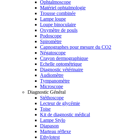
Ophtalmoscope
Matériel ophtalmologie
Trousse combinée
Lampe loupe
Loupe binoculaire
Oxymètre de pouls
Podoscope
Spiromètre
Capnographes pour mesure du CO2
Négatoscope
Crayon dermographique
Echelle optométrique
Diagnostic vétérinaire
Audiomètre
Tympanomètre
Microscope
Diagnostic Général
Stéthoscope
Lecteur de glycémie
Toise
Kit de diagnostic médical
Lampe Stylo
Diapason
Marteau réflexe
Ethylotest