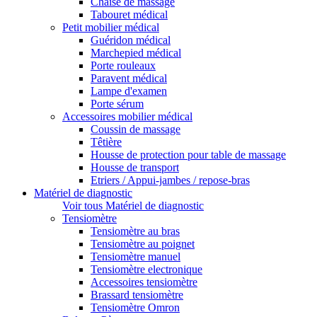
Chaise de massage
Tabouret médical
Petit mobilier médical
Guéridon médical
Marchepied médical
Porte rouleaux
Paravent médical
Lampe d'examen
Porte sérum
Accessoires mobilier médical
Coussin de massage
Têtière
Housse de protection pour table de massage
Housse de transport
Etriers / Appui-jambes / repose-bras
Matériel de diagnostic
Voir tous Matériel de diagnostic
Tensiomètre
Tensiomètre au bras
Tensiomètre au poignet
Tensiomètre manuel
Tensiomètre electronique
Accessoires tensiomètre
Brassard tensiomètre
Tensiomètre Omron